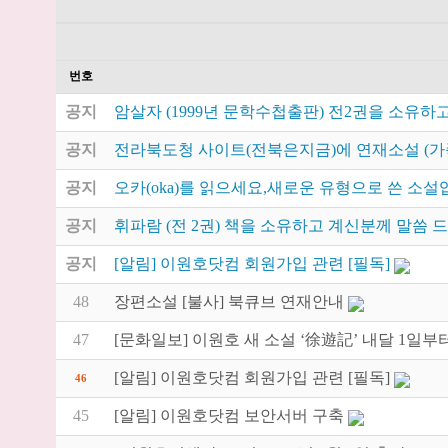
번호
공지
암살자 (1999년 문학수첩출판) 전2권을 소유하
공지
전라북도청 사이트(전북은지금)에 연재소설 (가
공지
오카(oka)를 읽으세요,새로운 유형으로 쓴 소설
공지
휘파람 (전 2권) 책을 소유하고 계신분께 말씀 
공지
[알림] 이원호닷컴 회원가입 관련 [필독]
48
장편소설 [불사] 북큐브 연재안내
47
[문화일보] 이원호 새 소설 ‘徐遊記’ 내달 1일부
[알림] 이원호닷컴 회원가입 관련 [필독]
46
45
[알림] 이원호닷컴 보안서버 구축